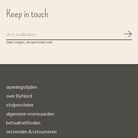
Keep in touch
Abon
Geen zorgen, we spammen niet
openingstijden
over ByNord
stolpersteine
algemene voorwaarden
betaalmethoden
verzenden & retourneren