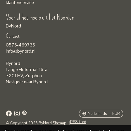
klantenservice
Voor al het moois uit het Noorden
ByNord
Contact
Nederlands
0575-469735
English
info@bynord.nl
EUR
Bynord
GBP
Lange Hofstraat 16-a
7201 HV
,
Zutphen
USD
Navigeer naar Bynord
DKK
SEK
Nederlands — EUR
RSS-feed
© Copyright 2026 ByNord
Sitemap
|