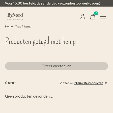
Voor 16.00 besteld, dezelfde dag verzonden (op werkdagen)
0
items
Home
/
Tags
/
hemp
Producten getagd met hemp
Filters weergeven
0
result
Sorteer —
Nieuwste producten
Geen producten gevonden!...