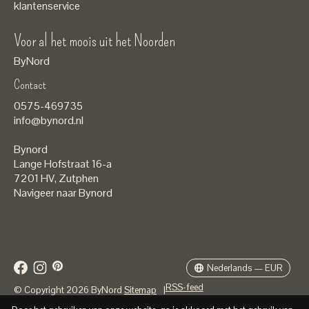
klantenservice
Voor al het moois uit het Noorden
ByNord
Contact
Nederlands
0575-469735
English
info@bynord.nl
EUR
Bynord
GBP
Lange Hofstraat 16-a
7201 HV
,
Zutphen
USD
Navigeer naar Bynord
DKK
SEK
Nederlands — EUR
RSS-feed
© Copyright 2026 ByNord
Sitemap
|