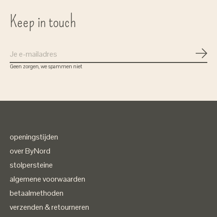
Keep in touch
Abon
Geen zorgen, we spammen niet
openingstijden
over ByNord
stolpersteine
algemene voorwaarden
betaalmethoden
verzenden & retourneren