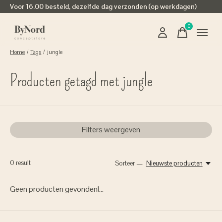
Voor 16.00 besteld, dezelfde dag verzonden (op werkdagen)
0
items
Home
/
Tags
/
jungle
Producten getagd met jungle
Filters weergeven
0
result
Sorteer —
Nieuwste producten
Geen producten gevonden!...