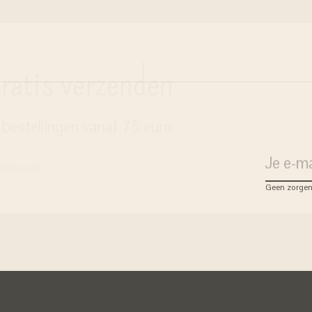
ratis verzenden
j bestellingen vanaf 75 euro
 Nederland)
Geen zorgen