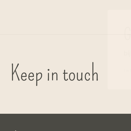
G
bi
Keep in touch
( in