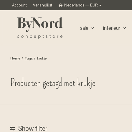
Account
Verlanglijst
Nederlands — EUR
sale
interieur
Home
/
Tags
/
krukje
Producten getagd met krukje
Show filter