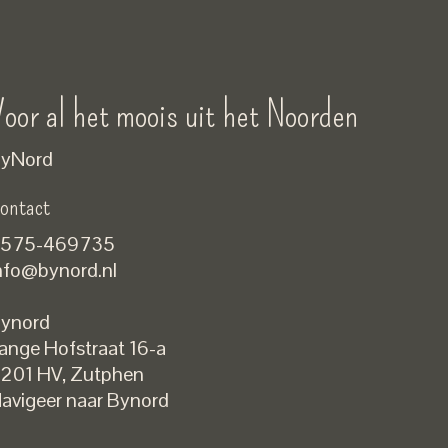
oor al het moois uit het Noorden
yNord
ontact
575-469735
nfo@bynord.nl
ynord
ange Hofstraat 16-a
Nederlands
201 HV
,
Zutphen
English
avigeer naar Bynord
EUR
GBP