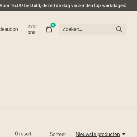
Voor 16.00 besteld, dezelfde dag verzonden (op werkdagen)
over
0
items
deaubon
ons
0
result
Sorteer —
Nieuwste producten