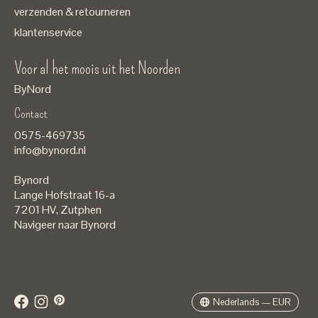
verzenden & retourneren
klantenservice
Voor al het moois uit het Noorden
ByNord
Contact
Nederlands
0575-469735
English
info@bynord.nl
EUR
Bynord
GBP
Lange Hofstraat 16-a
7201 HV
,
Zutphen
USD
Navigeer naar Bynord
DKK
SEK
Nederlands — EUR