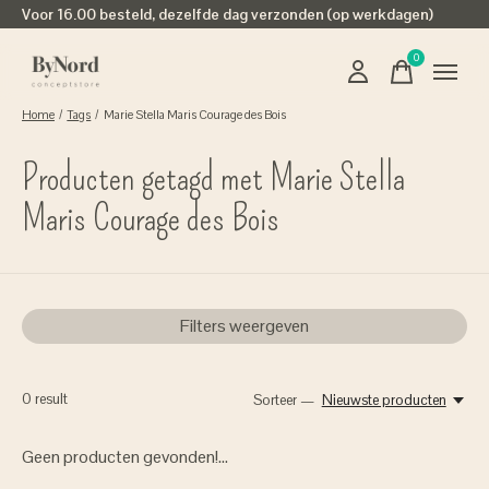
Voor 16.00 besteld, dezelfde dag verzonden (op werkdagen)
0
items
Home
/
Tags
/
Marie Stella Maris Courage des Bois
Producten getagd met Marie Stella
Maris Courage des Bois
Filters weergeven
0
result
Sorteer —
Nieuwste producten
Geen producten gevonden!...