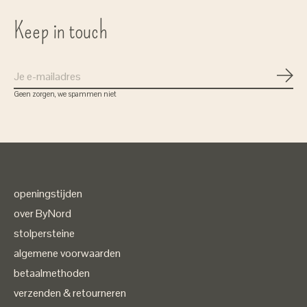
Keep in touch
Abon
Geen zorgen, we spammen niet
openingstijden
over ByNord
stolpersteine
algemene voorwaarden
betaalmethoden
verzenden & retourneren