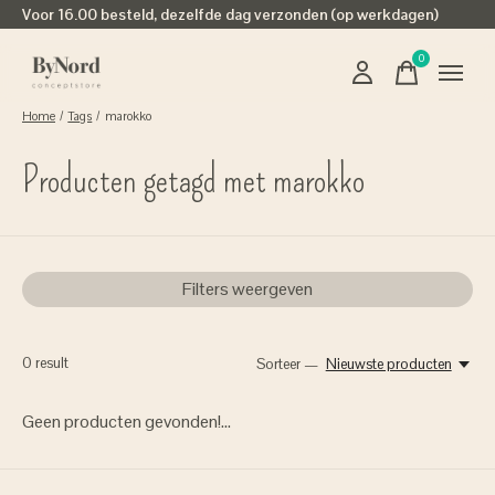
Voor 16.00 besteld, dezelfde dag verzonden (op werkdagen)
0
items
Home
/
Tags
/
marokko
Producten getagd met marokko
Filters weergeven
0
result
Sorteer —
Nieuwste producten
Geen producten gevonden!...