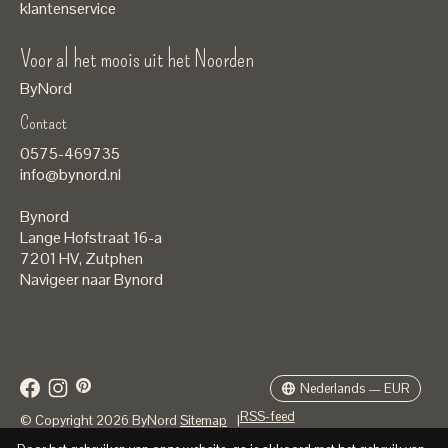
klantenservice
Voor al het moois uit het Noorden
ByNord
Contact
Nederlands
0575-469735
English
info@bynord.nl
EUR
Bynord
GBP
Lange Hofstraat 16-a
7201 HV
,
Zutphen
USD
Navigeer naar Bynord
DKK
SEK
Nederlands — EUR
RSS-feed
© Copyright 2026 ByNord
Sitemap
|