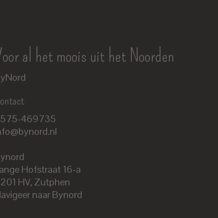
oor al het moois uit het Noorden
yNord
ontact
575-469735
nfo@bynord.nl
ynord
ange Hofstraat 16-a
Nederlands
201 HV
,
Zutphen
English
avigeer naar Bynord
EUR
GBP