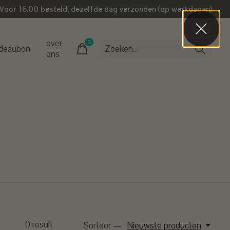
Voor 16.00 besteld, dezelfde dag verzonden (op werkdagen)
over
0
items
deaubon
ons
0
result
Sorteer —
Nieuwste producten