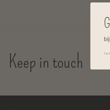
G
bi
Keep in touch
( in