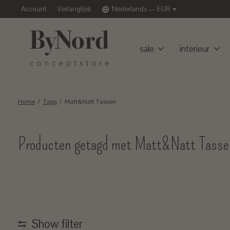
Account
Verlanglijst
Nederlands — EUR
sale
interieur
Home
/
Tags
/
Matt&Natt Tassen
Producten getagd met Matt&Natt Tasse
Show filter