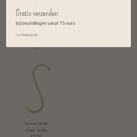
Gratis verzenden
bij bestellingen vanaf 75 euro
Madam Stoltz
Madam Stoltz
( in Nederland)
2-Toon Kaars Zwart - Beige
Flesopener IJzer/Rotan
€1,50
€14,25
€3,00
Madam Stoltz
s-haak - bamboe
€5,50