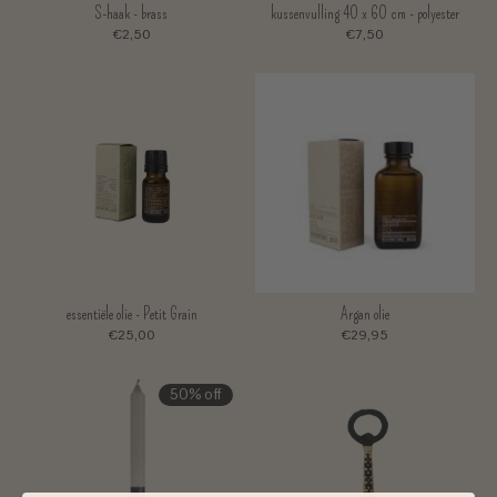
S-haak - brass
kussenvulling 40 x 60 cm - polyester
€2,50
€7,50
essentiële olie - Petit Grain
Argan olie
€25,00
€29,95
50% off