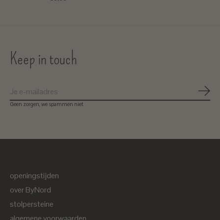
Keep in touch
Abon
Geen zorgen, we spammen niet
openingstijden
over ByNord
stolpersteine
algemene voorwaarden