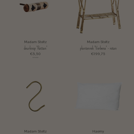
Madam Stoltz
Madam Stoltz
deurknop 'Rattan'
plantenrek 'Verbena' - rotan
€5,50
€199,75
€11,00
Madam Stoltz
Haomy