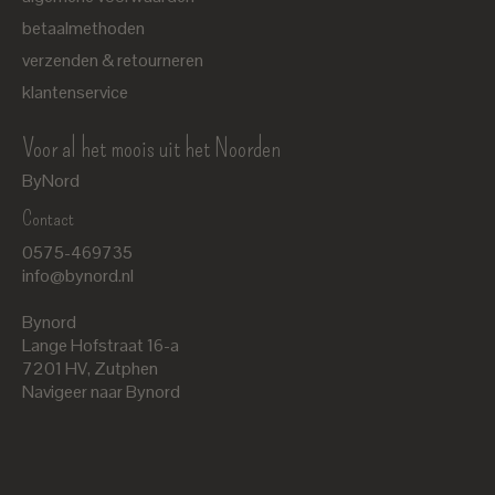
betaalmethoden
verzenden & retourneren
klantenservice
Voor al het moois uit het Noorden
ByNord
Contact
Nederlands
0575-469735
English
info@bynord.nl
EUR
Bynord
GBP
Lange Hofstraat 16-a
7201 HV
,
Zutphen
USD
Navigeer naar Bynord
DKK
SEK