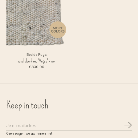
Beside Rugs
rond vloerkleed 'Vegas' - wol
€830,00
Keep in touch
Gratis verzenden
Abon
bij bestellingen vanaf 75 euro
Geen zorgen, we spammen niet