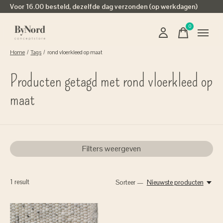
Voor 16.00 besteld, dezelfde dag verzonden (op werkdagen)
0
items
Home
/
Tags
/
rond vloerkleed op maat
Producten getagd met rond vloerkleed op
maat
Filters weergeven
1
result
Sorteer —
Nieuwste producten