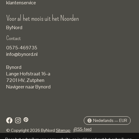
klantenservice
Voor al het moois uit het Noorden
ByNord
Contact
Nederlands
0575-469735
English
info@bynord.nl
EUR
Bynord
GBP
Lange Hofstraat 16-a
7201 HV
,
Zutphen
USD
Navigeer naar Bynord
DKK
SEK
Nederlands — EUR
RSS-feed
© Copyright 2026 ByNord
Sitemap
|