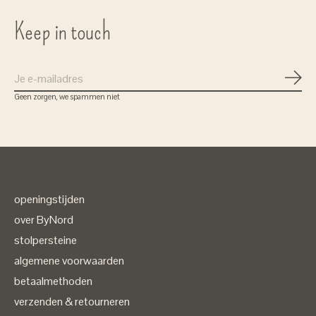
Keep in touch
Abon
Geen zorgen, we spammen niet
openingstijden
over ByNord
stolpersteine
algemene voorwaarden
betaalmethoden
verzenden & retourneren