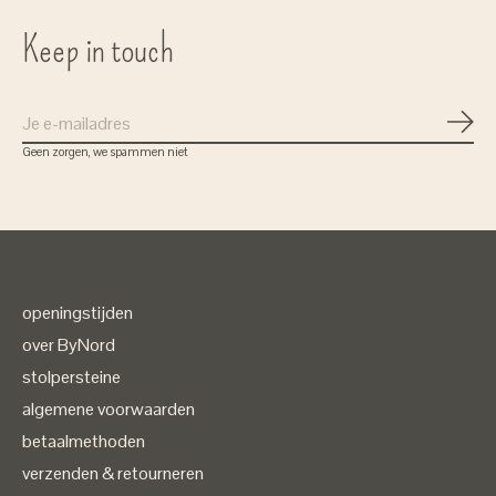
Keep in touch
Abon
Geen zorgen, we spammen niet
openingstijden
over ByNord
stolpersteine
algemene voorwaarden
betaalmethoden
verzenden & retourneren