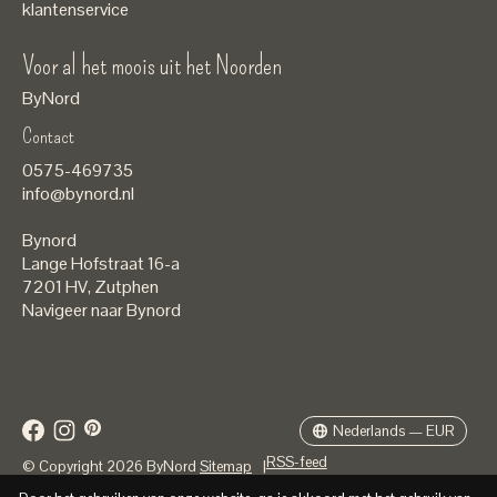
klantenservice
Voor al het moois uit het Noorden
ByNord
Contact
Nederlands
0575-469735
English
info@bynord.nl
EUR
Bynord
GBP
Lange Hofstraat 16-a
7201 HV
,
Zutphen
USD
Navigeer naar Bynord
DKK
SEK
Nederlands — EUR
RSS-feed
© Copyright 2026 ByNord
Sitemap
|