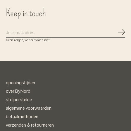
Keep in touch
Abon
Geen zorgen, we spammen niet
openingstijden
over ByNord
stolpersteine
algemene voorwaarden
betaalmethoden
verzenden & retourneren