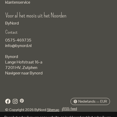
klantenservice
Voor al het moois uit het Noorden
ByNord
Contact
Nederlands
0575-469735
English
info@bynord.nl
EUR
Bynord
GBP
Lange Hofstraat 16-a
7201 HV
,
Zutphen
USD
Navigeer naar Bynord
DKK
SEK
Nederlands — EUR
RSS-feed
© Copyright 2026 ByNord
Sitemap
|