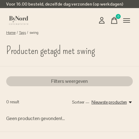
Voor 16.00 besteld, dezelfde dag verzonden (op werkdagen)
0
items
Home
/
Tags
/
swing
Producten getagd met swing
Filters weergeven
0
result
Sorteer —
Nieuwste producten
Geen producten gevonden!...