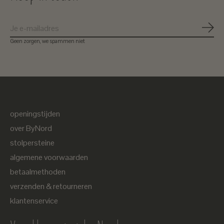
Abon
Geen zorgen, we spammen niet
openingstijden
over ByNord
stolpersteine
algemene voorwaarden
betaalmethoden
verzenden & retourneren
klantenservice