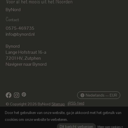
Voor al het moois uit het Noorden
ByNord
Contact
Nederlands
0575-469735
English
info@bynord.nl
EUR
Bynord
GBP
Lange Hofstraat 16-a
7201 HV
,
Zutphen
USD
Navigeer naar Bynord
DKK
SEK
Nederlands — EUR
RSS-feed
© Copyright 2026 ByNord
Sitemap
|
Door het gebruiken van onze website, ga je akkoord met het gebruik van
cookies om onze website te verbeteren.
Dit bericht verbergen
Meer over cookies »