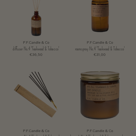
P.F.Candle & Co
P.F.Candle & Co
diffuser No.4 'Teakwood & Tobacco'
roomspray No.4 'Teakwood & Tobacco'
€36,50
€31,00
P.F.Candle & Co
P.F.Candle & Co