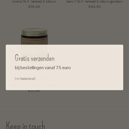
incense No.4 'Teakwood & Tobacco'
kaars L No.4 'Teakwood & Tobacco geurkaars
€16,50
€42,50
Gratis verzenden
bij bestellingen vanaf 75 euro
( in Nederland)
P.F.Candle & Co
kaars M No.4 'Teakwood & Tobacco'
€32,50
Keep in touch