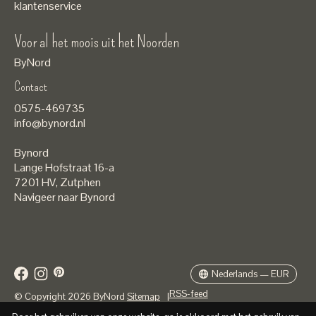
klantenservice
Voor al het moois uit het Noorden
ByNord
Contact
Nederlands
0575-469735
English
info@bynord.nl
EUR
Bynord
GBP
Lange Hofstraat 16-a
7201 HV
,
Zutphen
USD
Navigeer naar Bynord
DKK
SEK
Nederlands — EUR
RSS-feed
© Copyright 2026 ByNord
Sitemap
|