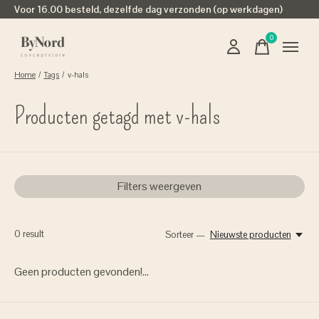
Voor 16.00 besteld, dezelfde dag verzonden (op werkdagen)
0
items
Home
/
Tags
/
v-hals
Producten getagd met v-hals
Filters weergeven
0
result
Sorteer —
Nieuwste producten
Geen producten gevonden!...