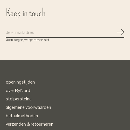
Keep in touch
Abon
Geen zorgen, we spammen niet
openingstijden
over ByNord
stolpersteine
algemene voorwaarden
betaalmethoden
verzenden & retourneren