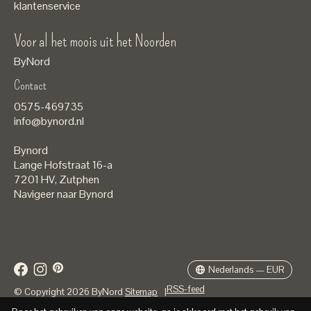
klantenservice
Voor al het moois uit het Noorden
ByNord
Contact
Nederlands
0575-469735
English
info@bynord.nl
EUR
Bynord
GBP
Lange Hofstraat 16-a
7201 HV
,
Zutphen
USD
Navigeer naar Bynord
DKK
SEK
Nederlands — EUR
RSS-feed
© Copyright 2026 ByNord
Sitemap
|