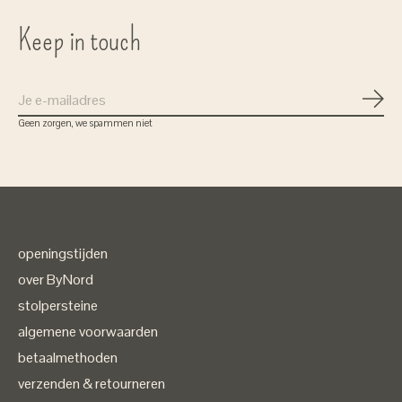
Keep in touch
Abon
Geen zorgen, we spammen niet
openingstijden
over ByNord
stolpersteine
algemene voorwaarden
betaalmethoden
verzenden & retourneren