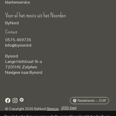
klantenservice
Voor al het moois uit het Noorden
ByNord
Contact
Nederlands
0575-469735
English
info@bynord.nl
EUR
Bynord
GBP
Lange Hofstraat 16-a
7201 HV
,
Zutphen
USD
Navigeer naar Bynord
DKK
SEK
Nederlands — EUR
RSS-feed
© Copyright 2026 ByNord
Sitemap
|