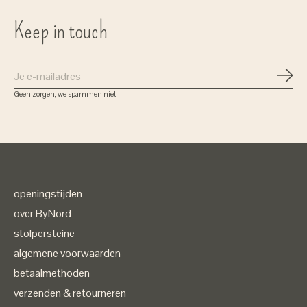
Keep in touch
Abon
Geen zorgen, we spammen niet
openingstijden
over ByNord
stolpersteine
algemene voorwaarden
betaalmethoden
verzenden & retourneren