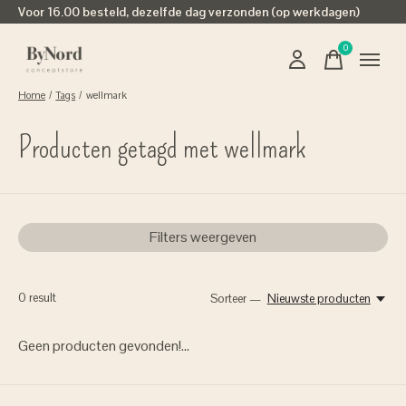
Voor 16.00 besteld, dezelfde dag verzonden (op werkdagen)
0
items
Home
/
Tags
/
wellmark
Producten getagd met wellmark
Filters weergeven
0
result
Sorteer —
Nieuwste producten
Geen producten gevonden!...