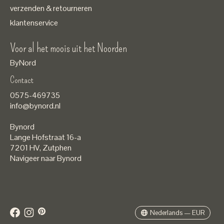
verzenden & retourneren
klantenservice
Voor al het moois uit het Noorden
ByNord
Contact
Nederlands
0575-469735
English
info@bynord.nl
EUR
Bynord
GBP
Lange Hofstraat 16-a
7201 HV
,
Zutphen
USD
Navigeer naar Bynord
DKK
SEK
Nederlands — EUR