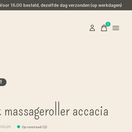
Voor 16.00 besteld, dezelfde dag verzonden (op werkdagen)
0
items
f
t massageroller accacia
€10,25
Op voorraad (2)