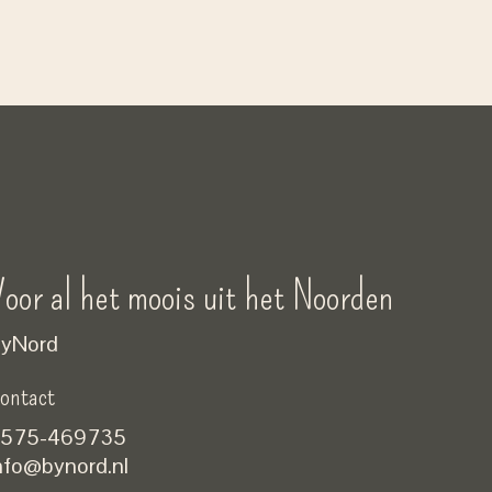
oor al het moois uit het Noorden
yNord
ontact
575-469735
nfo@bynord.nl