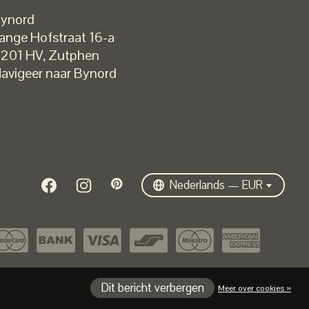
ynord
ange Hofstraat 16-a
Nederlands
201 HV
,
Zutphen
English
avigeer naar Bynord
EUR
GBP
USD
DKK
SEK
Nederlands — EUR
Dit bericht verbergen
Meer over cookies »