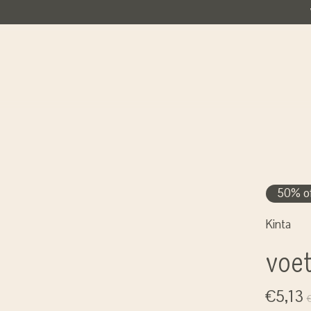
50% of
Kinta
voe
€5,13