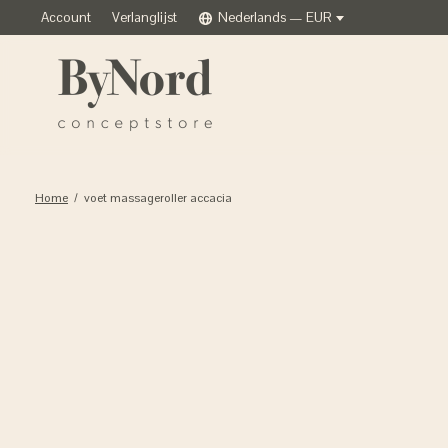
Account
Verlanglijst
Nederlands — EUR
Home
/
voet massageroller accacia