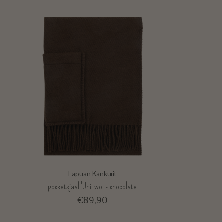
Lapuan Kankurit
pocketsjaal 'Uni' wol - chocolate
€89,90