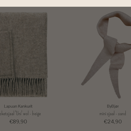
Lapuan Kankurit
ByBjør
cketsjaal 'Uni' wol - beige
mini sjaal - sand
€89,90
€24,90