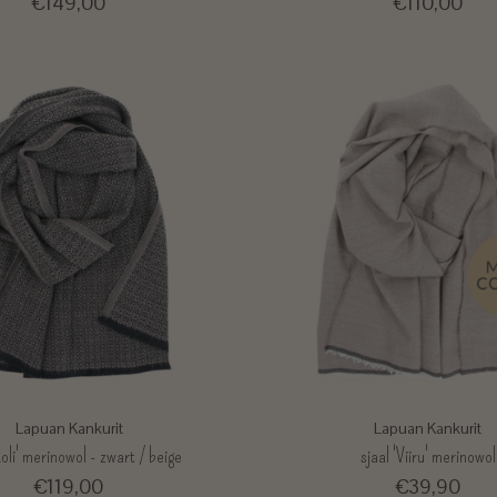
€149,00
€110,00
Lapuan Kankurit
Lapuan Kankurit
Koli' merinowol - zwart / beige
sjaal 'Viiru' merinowol
€119,00
€39,90