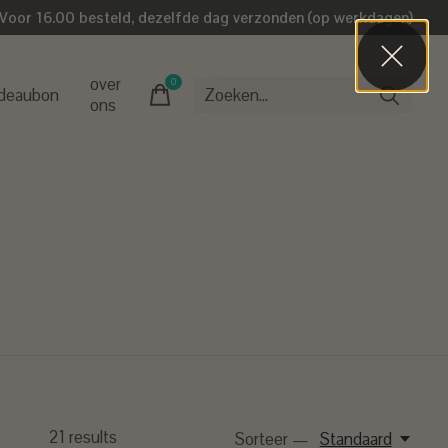
Voor 16.00 besteld, dezelfde dag verzonden (op werkdagen)
over
0
items
deaubon
ons
21
results
Sorteer —
Standaard