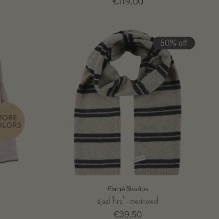
€119,00
50% off
Esmé Studios
sjaal 'Fira' - merinowol
€39,50