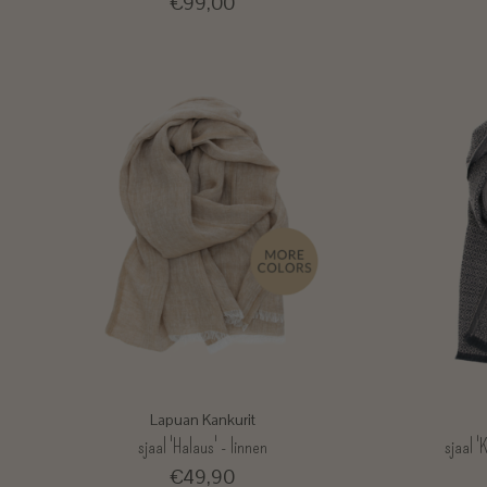
€99,00
Lapuan Kankurit
sjaal 'Halaus' - linnen
sjaal '
€49,90