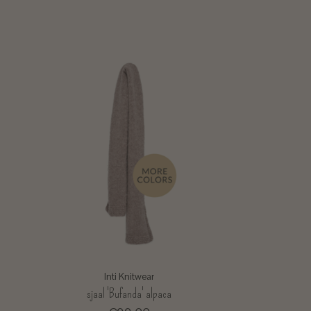
Inti Knitwear
sjaal 'Bufanda' alpaca