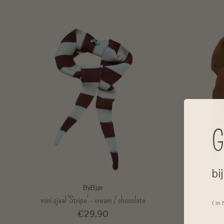
G
bi
ByBjør
mini sjaal 'Stripe' - cream / chocolate
( in
€29,90