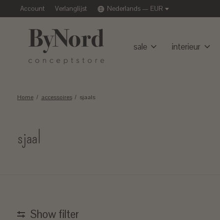
Account
Verlanglijst
Nederlands — EUR
sale
interieur
Home
/
accessoires
/
sjaals
sjaal
Show filter