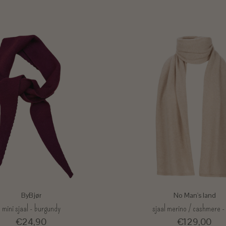
ByBjør
No Man's land
mini sjaal - burgundy
sjaal merino / cashmere -
€24,90
€129,00