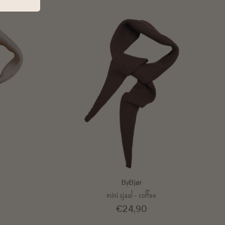
ByBjør
mini sjaal - coffee
€24,90