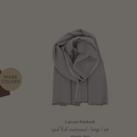
Lapuan Kankurit
sjaal 'Koli' merinowol - beige / wit