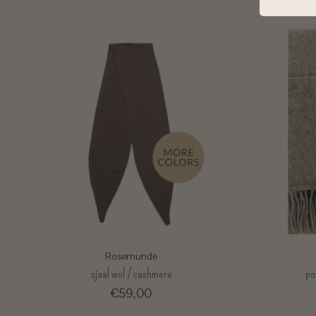
Rosemunde
sjaal wol / cashmere
po
€59,00