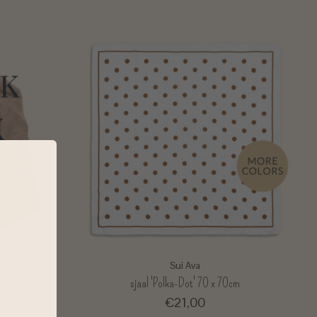
Sui Ava
t
sjaal 'Polka-Dot' 70 x 70cm
€21,00