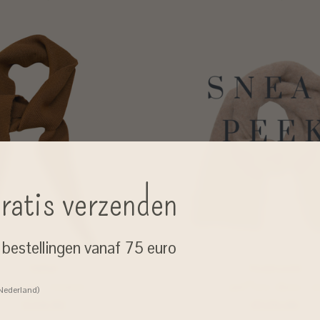
ratis verzenden
j bestellingen vanaf 75 euro
ByBjør
Rosemunde
mini sjaal - cinnamon
sjaal 'Furry' alpaca - oa
 Nederland)
€24,90
€129,00