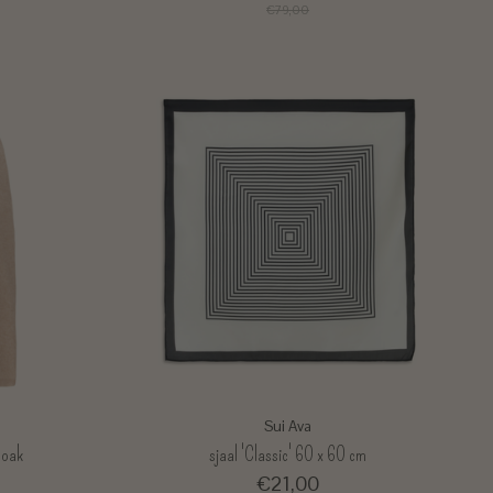
€79,00
Sui Ava
 oak
sjaal 'Classic' 60 x 60 cm
€21,00