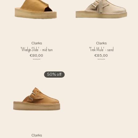
Clarks
Clarks
'Wedge Slide' - mid tan
'Trek Mule' - sand
€80,00
€85,00
€160,00
€170,00
50% off
Clarks