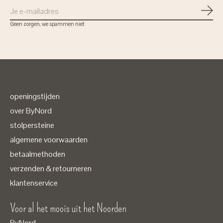
Abon
Geen zorgen, we spammen niet
openingstijden
over ByNord
stolpersteine
algemene voorwaarden
betaalmethoden
verzenden & retourneren
klantenservice
Voor al het moois uit het Noorden
ByNord