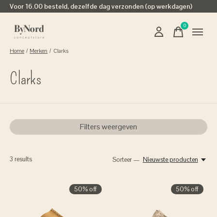
Voor 16.00 besteld, dezelfde dag verzonden (op werkdagen)
0
items
Home
/
Merken
/
Clarks
Clarks
Filters weergeven
3
results
Sorteer —
Nieuwste producten
50% off
50% off