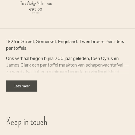
'Trek Wedge Mule' - tan
€95,00
€190,00
1825 in Street, Somerset, Engeland. Twee broers, één idee:
pantoffels.
Ons verhaal begon bijna 200 jaar geleden, toen Cyrus en
James Clark een pantoffel maakten van schapenvachtafval —
zo werd afval tot een minimum beperkt en vindingrijkheid
werd gemaximaliseerd. Dit baanbrekende idee combineerde
innovatie, nauwgezetheid en vakmanschap — kernwaarden
Lees meer
die ons toen en nu onderscheiden.
Keep in touch