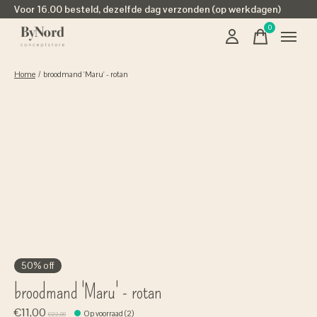
Voor 16.00 besteld, dezelfde dag verzonden (op werkdagen)
0
items
Home
/
broodmand 'Maru' - rotan
50% off
broodmand 'Maru' - rotan
€11,00
Op voorraad (2)
€22,00