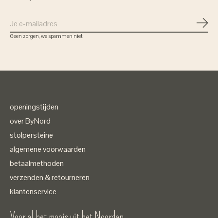
Abon
Geen zorgen, we spammen niet
openingstijden
over ByNord
stolpersteine
algemene voorwaarden
betaalmethoden
verzenden & retourneren
klantenservice
Voor al het moois uit het Noorden