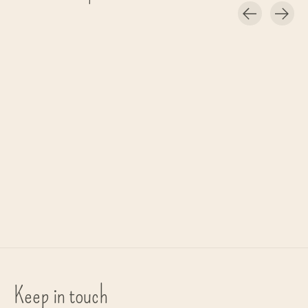
Carousel items
Bungalow
broodmand 'Rattan' - rotan
€43,75
Keep in touch