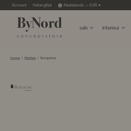
Account
Verlanglijst
Nederlands — EUR
sale
interieur
Home
/
Merken
/
Bungalow
Bungalow