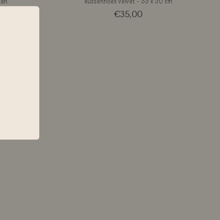
tan
kussenhoes velvet - 33 x 50 cm
€35,00