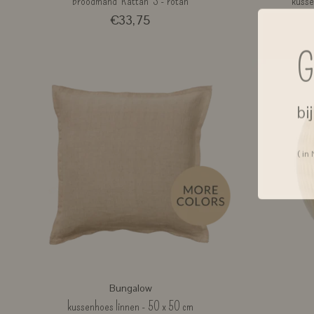
broodmand 'Rattan' S - rotan
kusse
€33,75
G
bi
( in
Bungalow
kussenhoes linnen - 50 x 50 cm