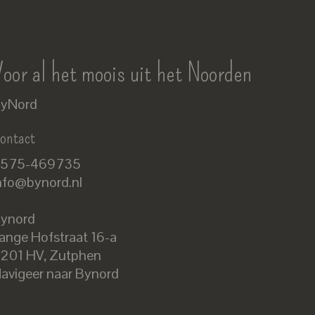
oor al het moois uit het Noorden
yNord
ontact
575-469735
nfo@bynord.nl
ynord
ange Hofstraat 16-a
Nederlands
201 HV
,
Zutphen
English
avigeer naar Bynord
EUR
GBP