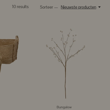
10
results
Sorteer —
Nieuwste producten
Bungalow