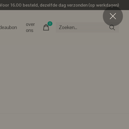
Voor 16.00 besteld, dezelfde dag verzonden (op werkdagen)
over
0
items
deaubon
ons