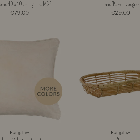
reme 40 x 40 cm - gelakt MDF
mand 'Kurv' - zeegras
€79,00
€29,00
Bungalow
Bungalow