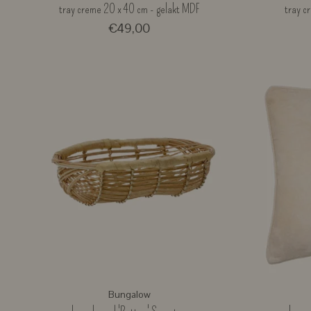
tray creme 20 x 40 cm - gelakt MDF
tray c
€49,00
Bungalow