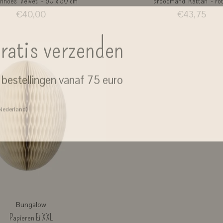
nhoes 'Velvet' - 50 x 50 cm
broodmand 'Rattan' - ro
€40,00
€43,75
ratis verzenden
j bestellingen vanaf 75 euro
 Nederland)
Bungalow
Papieren Ei XXL