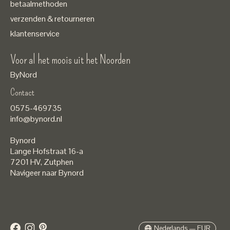
betaalmethoden
verzenden & retourneren
klantenservice
Voor al het moois uit het Noorden
ByNord
Contact
Nederlands
0575-469735
English
info@bynord.nl
EUR
Bynord
GBP
Lange Hofstraat 16-a
7201 HV
,
Zutphen
USD
Navigeer naar Bynord
DKK
SEK
Nederlands — EUR