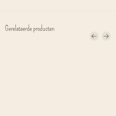
Gerelateerde producten
Carousel items
Mushkane
slinger 'Garland'
€27,00