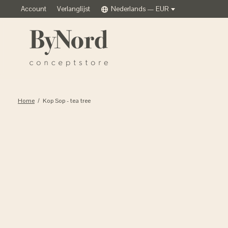
Account
Verlanglijst
Nederlands — EUR
Home
/
Kop Sop - tea tree