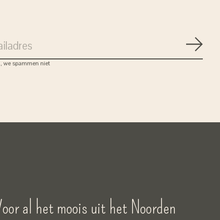
Abon
, we spammen niet
oor al het moois uit het Noorden