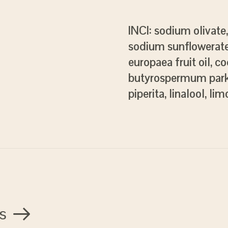
INCI: sodium olivat
sodium sunflowerate,
europaea fruit oil, c
butyrospermum parkii
piperita, linalool, li
s