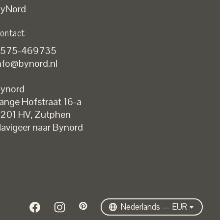
yNord
ontact
575-469735
nfo@bynord.nl
ynord
ange Hofstraat 16-a
Nederlands
201 HV
,
Zutphen
English
avigeer naar Bynord
EUR
GBP
USD
DKK
SEK
Nederlands — EUR