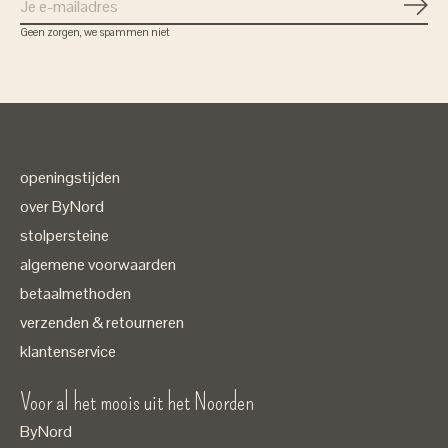
Abon
Geen zorgen, we spammen niet
openingstijden
over ByNord
stolpersteine
algemene voorwaarden
betaalmethoden
verzenden & retourneren
klantenservice
Voor al het moois uit het Noorden
ByNord