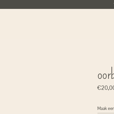
oorb
€20,0
Maak ee