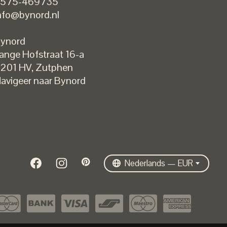
575-469735
nfo@bynord.nl
ynord
ange Hofstraat 16-a
Nederlands
201 HV
,
Zutphen
English
avigeer naar Bynord
EUR
GBP
USD
DKK
SEK
Nederlands — EUR