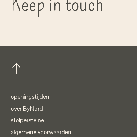
Keep in touch
openingstijden
over ByNord
stolpersteine
algemene voorwaarden