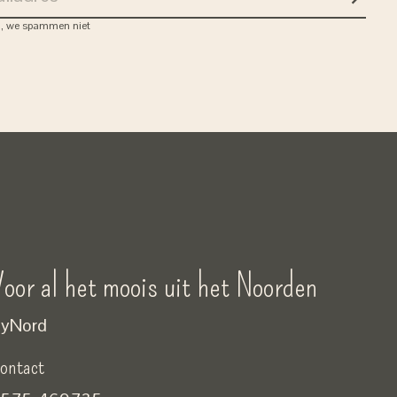
Abon
, we spammen niet
oor al het moois uit het Noorden
yNord
ontact