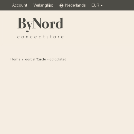
Account
Verlanglijst
Nederlands — EUR
Home
/
oorbel 'Circle' - goldplated