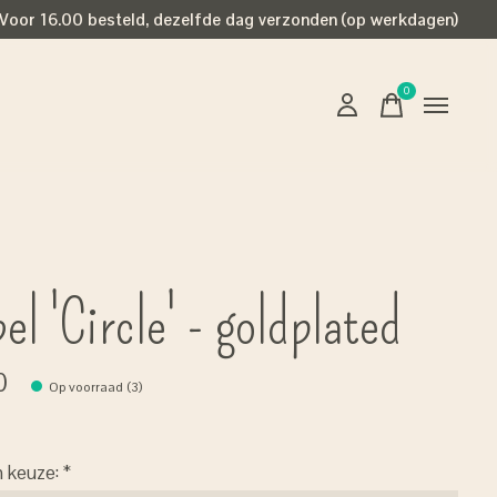
Voor 16.00 besteld, dezelfde dag verzonden (op werkdagen)
0
items
el 'Circle' - goldplated
0
Op voorraad (3)
n keuze:
*