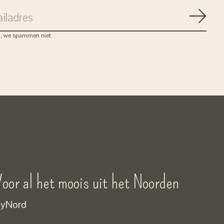
Abon
, we spammen niet
oor al het moois uit het Noorden
yNord