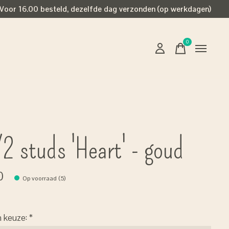
Voor 16.00 besteld, dezelfde dag verzonden (op werkdagen)
0
items
/2 studs 'Heart' - goud
0
Op voorraad (5)
n keuze:
*