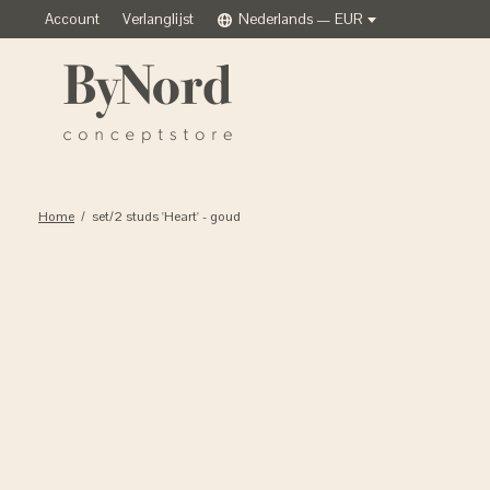
Account
Verlanglijst
Nederlands — EUR
Home
/
set/2 studs 'Heart' - goud