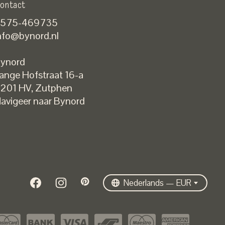
ontact
575-469735
nfo@bynord.nl
ynord
ange Hofstraat 16-a
Nederlands
201 HV
,
Zutphen
English
avigeer naar Bynord
EUR
GBP
USD
DKK
SEK
Nederlands — EUR