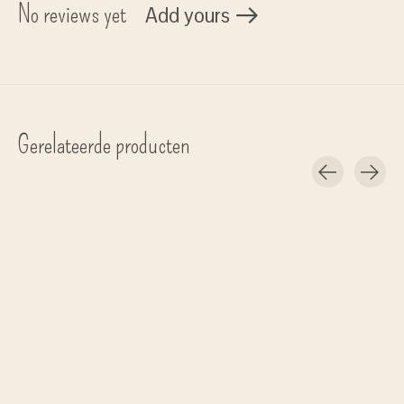
No reviews yet
Add yours
Gerelateerde producten
Carousel items
Shangies
IKKI
#1 'Original' sandalen
zonnebril 'Donna' - pink