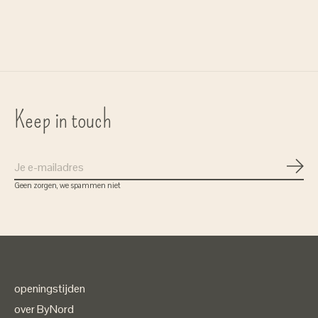
transparant
€55,00
€69,00
Keep in touch
Abon
Geen zorgen, we spammen niet
openingstijden
over ByNord