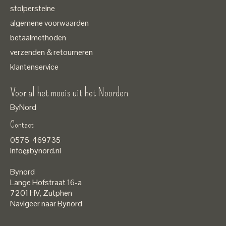
stolpersteine
algemene voorwaarden
betaalmethoden
verzenden & retourneren
klantenservice
Voor al het moois uit het Noorden
ByNord
Contact
Nederlands
0575-469735
English
info@bynord.nl
EUR
Bynord
GBP
Lange Hofstraat 16-a
7201 HV
,
Zutphen
USD
Navigeer naar Bynord
DKK