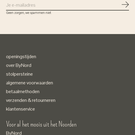
Abon
Geen zorgen, we spammen niet
openingstijden
over ByNord
stolpersteine
algemene voorwaarden
betaalmethoden
verzenden & retourneren
klantenservice
Voor al het moois uit het Noorden
ByNord