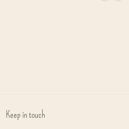
Carousel items
Urban Nature Culture
Urban Nature Culture
Urban Nature Cu
fotolijst 'Aesthetic' L - natural
foto frame 'Caja' - mangohout
fotolijst 'Aesthetic' S
€32,90
€39,90
€13,90
Keep in touch