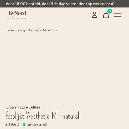
Voor 16.00 besteld, dezelfde dag verzonden (op werkdagen)
0
items
Home
/
fotolijst 'Aesthetic' M - natural
Urban Nature Culture
fotolijst 'Aesthetic' M - natural
€19,90
Op voorraad (8)