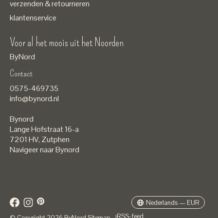
verzenden & retourneren
klantenservice
Voor al het moois uit het Noorden
ByNord
Contact
Nederlands
0575-469735
English
info@bynord.nl
EUR
Bynord
GBP
Lange Hofstraat 16-a
7201 HV
,
Zutphen
USD
Navigeer naar Bynord
DKK
SEK
Nederlands — EUR
RSS-feed
© Copyright 2026 ByNord
Sitemap
|