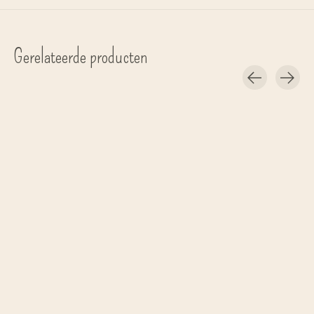
Gerelateerde producten
Carousel items
ByBjør
Sui Ava
ByBjør
haarclip 'Chunky'
sjaal 'Polka-Dot' 70 x 70cm
haarelastiek 'Kara
€12,00
€21,00
€12,00