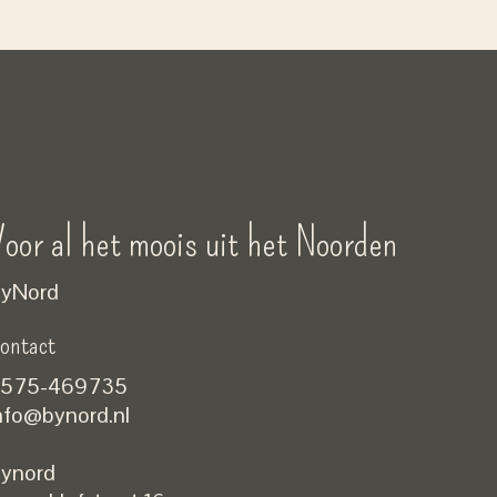
oor al het moois uit het Noorden
yNord
ontact
575-469735
nfo@bynord.nl
ynord