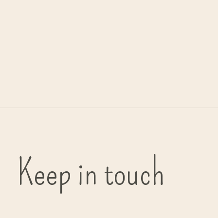
Kunstindustrien
set/2 handdipped kaars 2,2 x 45cm
€6,75
Keep in touch