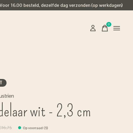
Voor 16.00 besteld, dezelfde dag verzonden (op werkdagen)
0
items
f
ustrien
delaar wit - 2,3 cm
€16,75
Op voorraad (5)