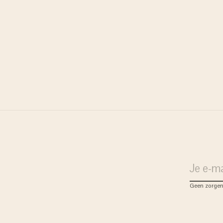
Kunstindustrien
kandelaar wit - 1,3cm
€6,38
€12,75
Geen zorgen