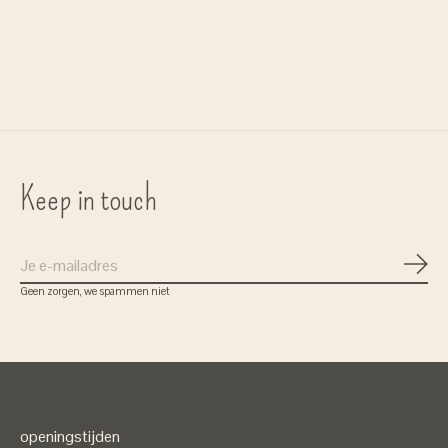
'Holly' - wol
€11,75
Keep in touch
Abon
Geen zorgen, we spammen niet
openingstijden