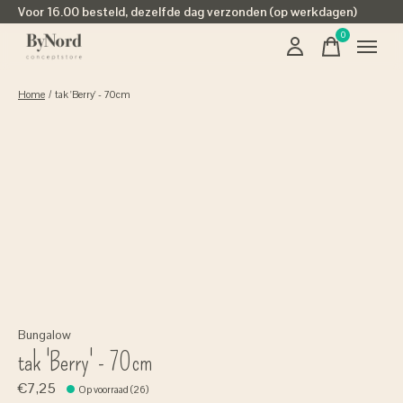
Voor 16.00 besteld, dezelfde dag verzonden (op werkdagen)
0
items
Home
/
tak 'Berry' - 70cm
Bungalow
tak 'Berry' - 70cm
€7,25
Op voorraad (26)