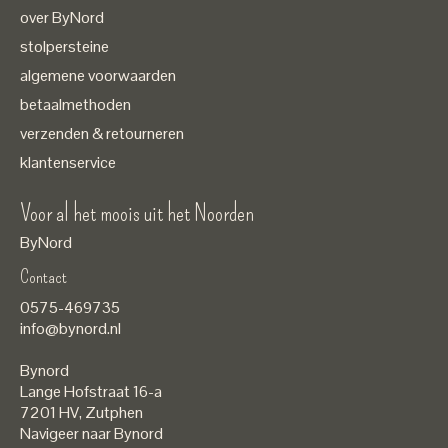
over ByNord
stolpersteine
algemene voorwaarden
betaalmethoden
verzenden & retourneren
klantenservice
Voor al het moois uit het Noorden
ByNord
Contact
Nederlands
0575-469735
English
info@bynord.nl
EUR
Bynord
GBP
Lange Hofstraat 16-a
7201 HV
,
Zutphen
USD
Navigeer naar Bynord