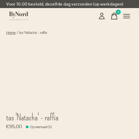
Voor 16.00 besteld, dezelfde dag verzonden (op werkdagen)
0
items
Home
/
tas 'Natacha' - raffia
tas 'Natacha' - raffia
€95,00
Op voorraad (3)