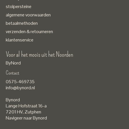
stolpersteine
algemene voorwaarden
betaalmethoden
verzenden & retourneren
klantenservice
Voor al het moois uit het Noorden
ByNord
Contact
Nederlands
0575-469735
English
info@bynord.nl
EUR
Bynord
GBP
Lange Hofstraat 16-a
7201 HV
,
Zutphen
USD
Navigeer naar Bynord
DKK