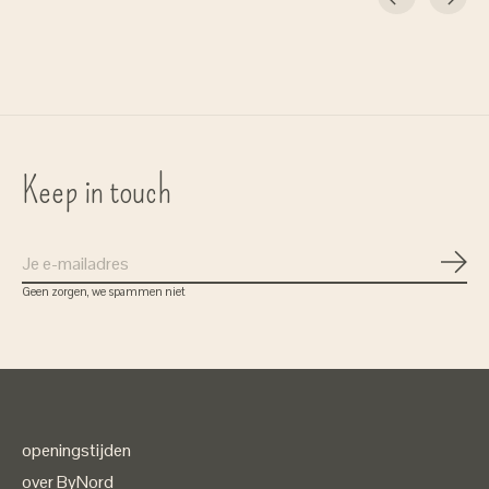
Carousel items
Keep in touch
Abon
Geen zorgen, we spammen niet
openingstijden
over ByNord