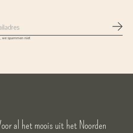
Abon
, we spammen niet
oor al het moois uit het Noorden