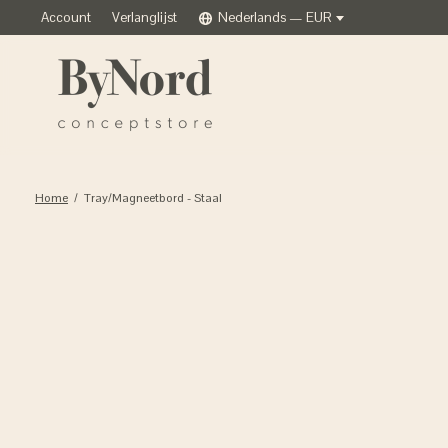
Account
Verlanglijst
Nederlands — EUR
Home
/
Tray/Magneetbord - Staal