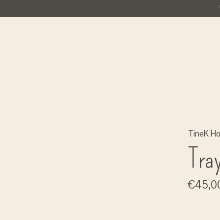
TineK H
Tra
€45,0