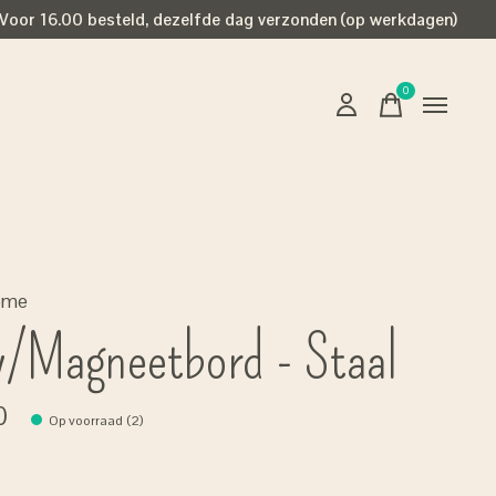
Voor 16.00 besteld, dezelfde dag verzonden (op werkdagen)
0
items
ome
y/Magneetbord - Staal
0
Op voorraad (2)