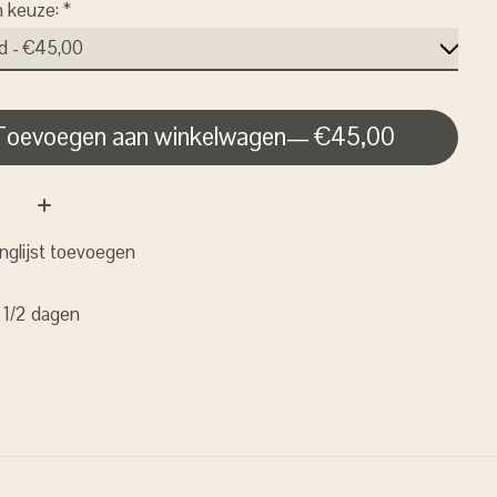
n keuze:
*
Toevoegen aan winkelwagen
— €45,00
nglijst toevoegen
: 1/2 dagen