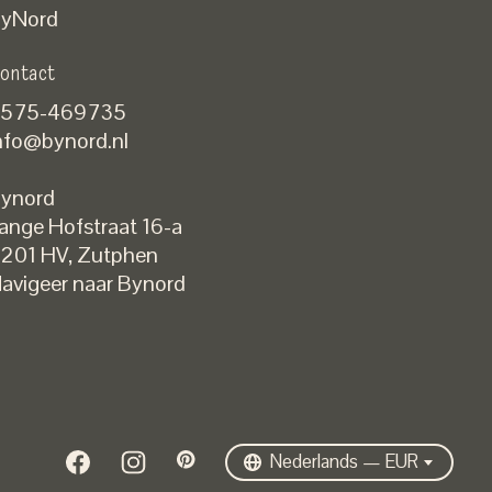
yNord
ontact
575-469735
nfo@bynord.nl
ynord
ange Hofstraat 16-a
Nederlands
201 HV
,
Zutphen
English
avigeer naar Bynord
EUR
GBP
USD
DKK
SEK
Nederlands — EUR