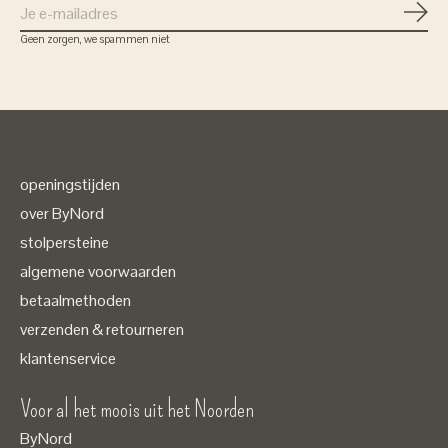
Abon
Geen zorgen, we spammen niet
openingstijden
over ByNord
stolpersteine
algemene voorwaarden
betaalmethoden
verzenden & retourneren
klantenservice
Voor al het moois uit het Noorden
ByNord