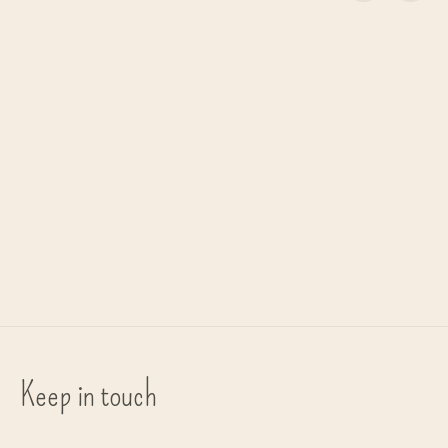
Carousel items
Have A Look
Have A Look
Have A Loo
leesbril 'Mood' - brown sugar
leesbril 'Mood' - zwart
leesbril 'Nymph' - t
€37,00
€37,00
€37,00
Keep in touch