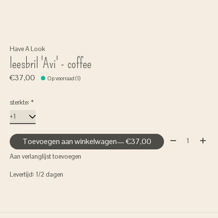
Have A Look
leesbril 'Avi' - coffee
€37,00
Op voorraad (1)
sterkte:
*
Aantal:
Toevoegen aan winkelwagen
— €37,00
Aan verlanglijst toevoegen
Levertijd: 1/2 dagen